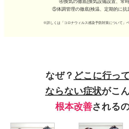
④換気の徹底(換気設備設置、常時
⑤体調管理の徹底(検温、定期的に抗
※詳しくは「コロナウィルス感染予防対策について」
なぜ？
どこに行っ
ならない症状
がこ
根本改善
される