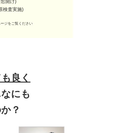
窓開け)
原検査実施)
ページをご覧ください
ても良く
んなにも
のか？