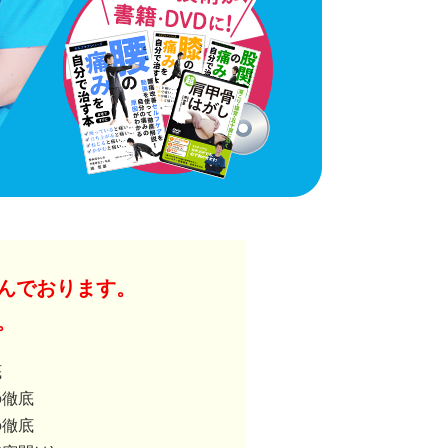
んでおります。
。
底
の徹底
の徹底