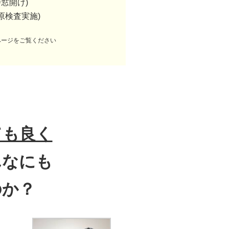
窓開け)
原検査実施)
ページをご覧ください
ても良く
んなにも
のか？