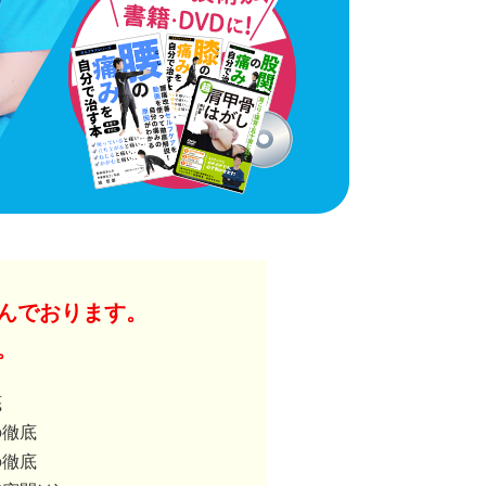
んでおります。
。
底
の徹底
の徹底