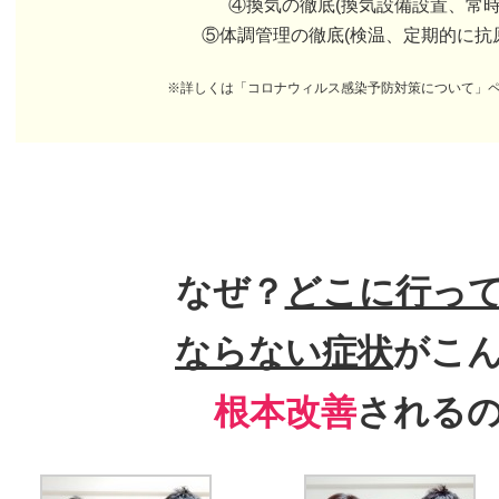
④換気の徹底(換気設備設置、常時
⑤体調管理の徹底(検温、定期的に抗
※詳しくは「コロナウィルス感染予防対策について」
なぜ？
どこに行っ
ならない症状
がこ
根本改善
される