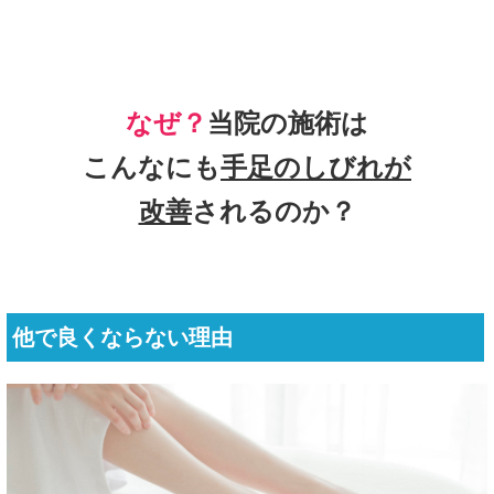
なぜ？
当院の
施術は
こんなにも
手足のしびれ
が
改善
されるのか？
他で良くならない理由